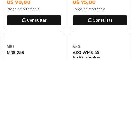
U$ 70,00
U$ 75,00
Preço de referência
Preço de referência
Consultar
Consultar
MRS
AKG
MRS 258
AKG WMS 45
Instrumentos
U$ 55,00
U$ 195,00
Preço de referência
Preço de referência
Consultar
Consultar
GOLD
GOLD
GOLD Microfone UHF-360
GOLD Microfone VHF 102
U$ 90,00
U$ 70,00