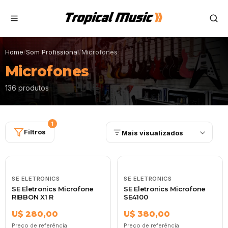
Home
/
Som Profissional
/
Microfones
Microfones
136 produtos
1
Filtros
Mais visualizados
SE ELETRONICS
SE ELETRONICS
SE Eletronics Microfone
SE Eletronics Microfone
RIBBON X1 R
SE4100
U$ 280,00
U$ 380,00
Preço de referência
Preço de referência