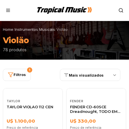
Home
/
Instrumentos Musicais
/
Violäo
Violäo
78 produtos
1
Filtros
Mais visualizados
TAYLOR
FENDER
TAYLOR VIOLAO 112 CEN
FENDER CD-60SCE
Dreadnought, TODO EM
MOGNO
U$ 1.100,00
U$ 330,00
Preço de referência
Preço de referência