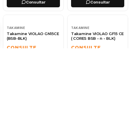
Consultar
Consultar
TAKAMINE
TAKAMINE
Takamine VIOLAO GN15CE
Takamine VIOLAO GF15 CE
(BSB-BLK)
( CORES BSB - n - BLK)
CONSULTE
CONSULTE
Verifique disponibilidade
Verifique disponibilidade
Consultar
Consultar
TAKAMINE
TAKAMINE
Takamine VIOLAO GD15
Takamine VIOLAO GLN12E
CE ( CORES NT-NS-BSB-
NS
BK)
CONSULTE
CONSULTE
Verifique disponibilidade
Verifique disponibilidade
Consultar
Consultar