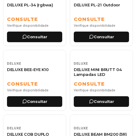
DELUXE PL-34 (rgbwa)
DELUXE PL-21 Outdoor
CONSULTE
CONSULTE
Verifique disponibilidade
Verifique disponibilidade
Consultar
Consultar
DELUXE
DELUXE
DELUXE BEE-EYE K10
DELUXE MINI BRUTT 04
Lampadas LED
CONSULTE
CONSULTE
Verifique disponibilidade
Verifique disponibilidade
Consultar
Consultar
DELUXE
DELUXE
DELUXE COB DUPLO
DELUXE BEAM BM200 (5R)