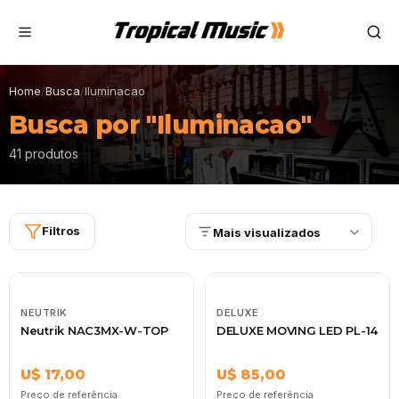
Home
/
Busca
/
Iluminacao
Busca por "Iluminacao"
41 produtos
Filtros
Mais visualizados
NEUTRIK
DELUXE
Neutrik NAC3MX-W-TOP
DELUXE MOVING LED PL-14
U$ 17,00
U$ 85,00
Preço de referência
Preço de referência