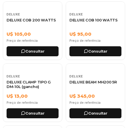
DELUXE
DELUXE
DELUXE COB 200 WATTS
DELUXE COB 100 WATTS
U$ 105,00
U$ 95,00
Preço de referência
Preço de referência
Consultar
Consultar
DELUXE
DELUXE
DELUXE CLAMP TIPO G
DELUXE BEAM MH200 5R
DM-10L (gancho)
U$ 13,00
U$ 345,00
Preço de referência
Preço de referência
Consultar
Consultar