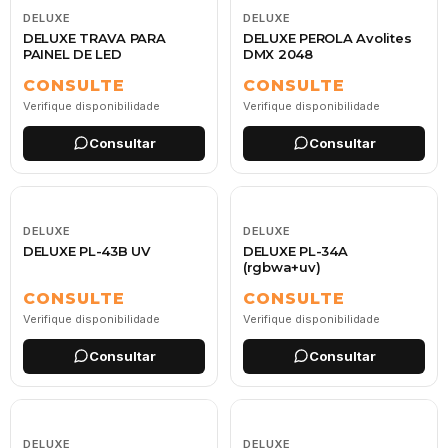
DELUXE
DELUXE
DELUXE TRAVA PARA
DELUXE PEROLA Avolites
PAINEL DE LED
DMX 2048
CONSULTE
CONSULTE
Verifique disponibilidade
Verifique disponibilidade
Consultar
Consultar
DELUXE
DELUXE
DELUXE PL-43B UV
DELUXE PL-34A
(rgbwa+uv)
CONSULTE
CONSULTE
Verifique disponibilidade
Verifique disponibilidade
Consultar
Consultar
DELUXE
DELUXE