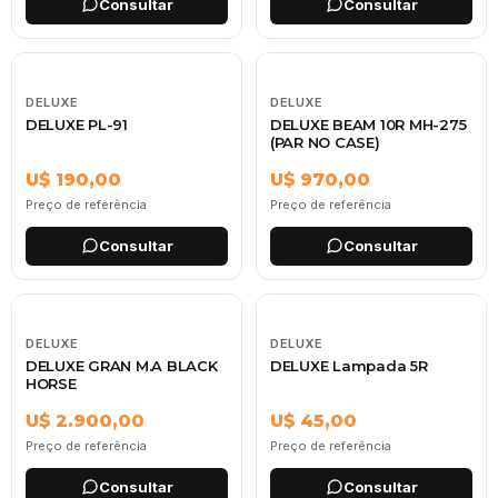
Consultar
Consultar
DELUXE
DELUXE
DELUXE PL-91
DELUXE BEAM 10R MH-275
(PAR NO CASE)
U$ 190,00
U$ 970,00
Preço de referência
Preço de referência
Consultar
Consultar
DELUXE
DELUXE
DELUXE GRAN M.A BLACK
DELUXE Lampada 5R
HORSE
U$ 2.900,00
U$ 45,00
Preço de referência
Preço de referência
Consultar
Consultar