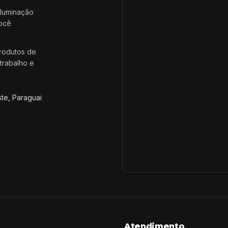
iluminação
você
rodutos de
trabalho e
ste, Paraguai
Atendimento