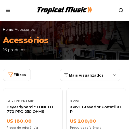
Home
/
Acessórios
Acessórios
16 produtos
Filtros
Mais visualizados
BEYERDYNAMIC
XVIVE
Beyerdynamic FONE DT
XVIVE Gravador Portatil X1
770 PRO 250 OHMS
R
U$ 180,00
U$ 200,00
Preço de referência
Preço de referência