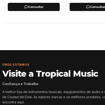
Consultar
Consulta
Página 1
Página 2
Página 3
Página 4
Página 5
Página 6
ONDE ESTAMOS
Visite a Tropical Music
Confiança e Trabalho
A melhor loja de instrumentos musicais, equipamentos de áudio e 
de Ciudad del Este. As maiores marcas e os melhores produtos, 
encontra aqui.