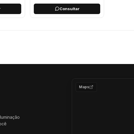
r
Consultar
Página 7
Página 8
Página 9
Página 10
Página 11
Página 12
P
Maps
iluminação
você