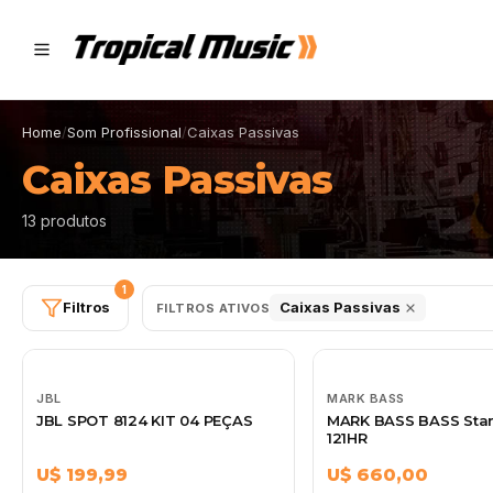
Home
/
Som Profissional
/
Caixas Passivas
Caixas Passivas
13 produtos
1
Filtros
Caixas Passivas
FILTROS ATIVOS
JBL
MARK BASS
JBL SPOT 8124 KIT 04 PEÇAS
MARK BASS BASS Sta
121HR
U$ 199,99
U$ 660,00