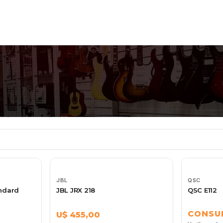
JBL
QSC
ndard
JBL JRX 218
QSC E112
CONSU
U$ 455,00