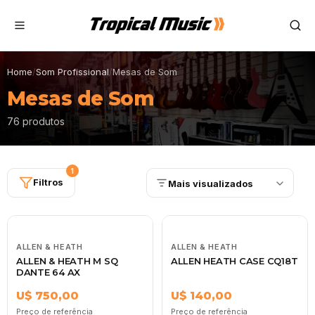
Home
/
Som Profissional
/
Mesas de Som
Mesas de Som
76 produtos
1
Filtros
Mais visualizados
ALLEN & HEATH
ALLEN & HEATH
ALLEN & HEATH M SQ
ALLEN HEATH CASE CQ18T
DANTE 64 AX
U$ 750,00
U$ 140,00
Preço de referência
Preço de referência