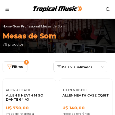
Home
/
Som Profissional
/
Mesas de Som
Mesas de Som
76 produtos
1
Filtros
Mais visualizados
ALLEN & HEATH
ALLEN & HEATH
ALLEN & HEATH M SQ
ALLEN HEATH CASE CQ18T
DANTE 64 AX
U$ 750,00
U$ 140,00
Preço de referência
Preço de referência