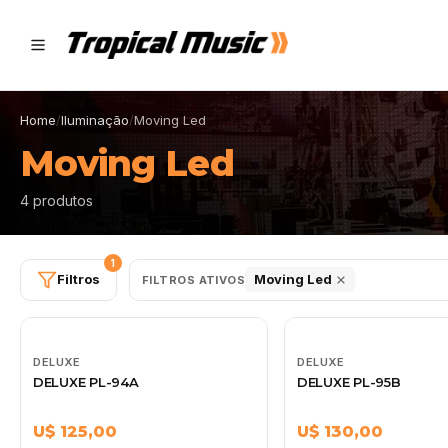
Home
/
Iluminação
/
Moving Led
Moving Led
4 produtos
1
Filtros
Moving Led
FILTROS ATIVOS
DELUXE
DELUXE
DELUXE PL-94A
DELUXE PL-95B
U$ 125,00
U$ 130,00