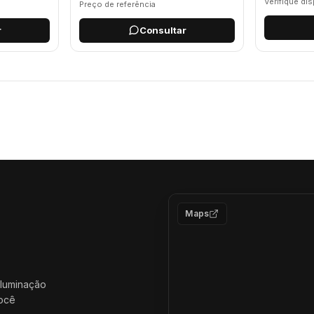
Verifique di
Preço de referência
r
Consultar
Maps
iluminação
você