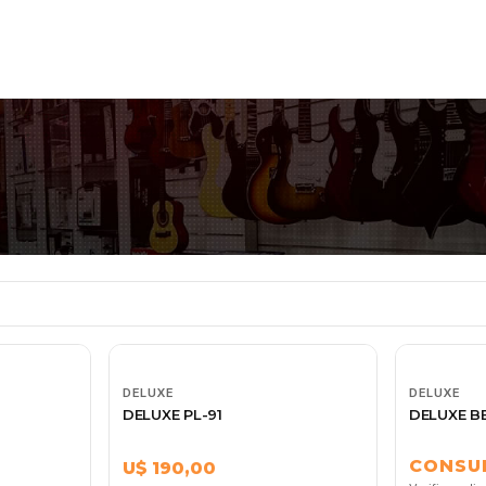
DELUXE
DELUXE
DELUXE PL-91
DELUXE BE
CONSU
U$ 190,00