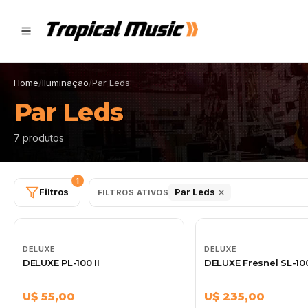
Home
/
Iluminação
/
Par Leds
Par Leds
7 produtos
1
Filtros
Par Leds
FILTROS ATIVOS
DELUXE
DELUXE
DELUXE PL-100 II
DELUXE Fresnel SL-10
U$ 55,00
U$ 235,00