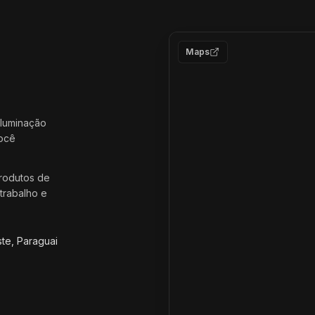
Maps
iluminação
você
rodutos de
trabalho e
ste, Paraguai