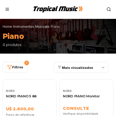
Home
/
Instrumentos Musicais
/
Piano
Piano
4 produtos
1
Filtros
Mais visualizados
NORD
NORD
NORD PIANO 5 88
NORD PIANO Monitor
CONSULTE
U$ 2.600,00
Verifique disponibilidade
Preço de referência