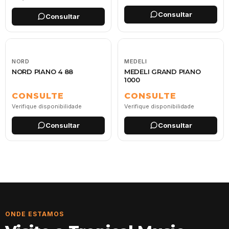
Consultar
Consultar
NORD
MEDELI
NORD PIANO 4 88
MEDELI GRAND PIANO
1000
CONSULTE
CONSULTE
Verifique disponibilidade
Verifique disponibilidade
Consultar
Consultar
Página 1
Página 2
Página 3
Página 4
Página 5
Página 6
Pá
ONDE ESTAMOS