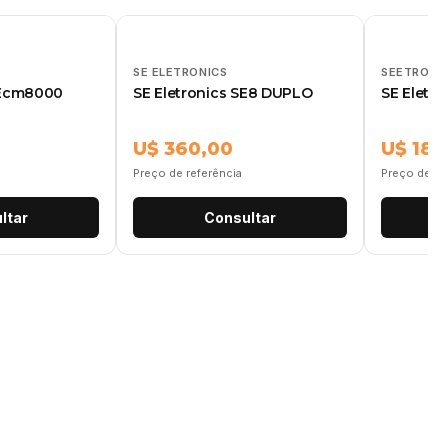
SE ELETRONICS
SEETRONI
 Ecm8000
SE Eletronics SE8 DUPLO
SE Eletro
U$ 360,00
U$ 185
Preço de referência
Preço de re
ltar
Consultar