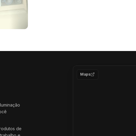
Maps
iluminação
você
rodutos de
trabalho e