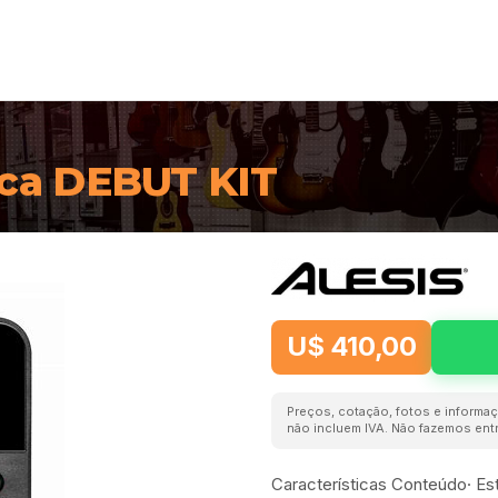
ica DEBUT KIT
U$ 410,00
Preços, cotação, fotos e informaç
não incluem IVA. Não fazemos entr
Características Conteúdo· Est