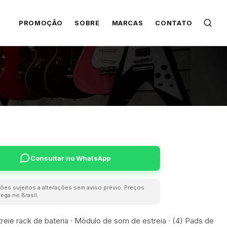
PROMOÇÃO
SOBRE
MARCAS
CONTATO
Consultar no WhatsApp
ões sujeitos a alterações sem aviso prévio. Preços
ega no Brasil.
reie rack de bateria · Módulo de som de estreia · (4) Pads de