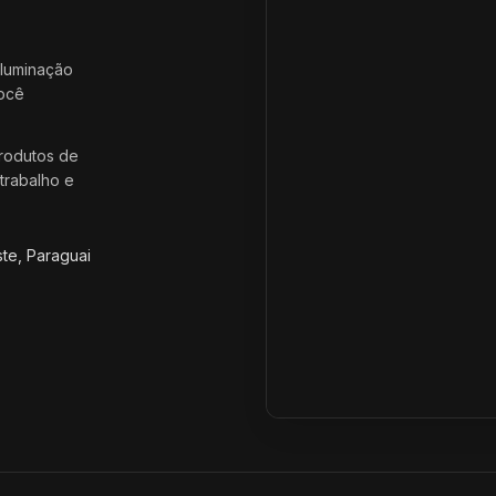
iluminação
você
rodutos de
trabalho e
ste, Paraguai