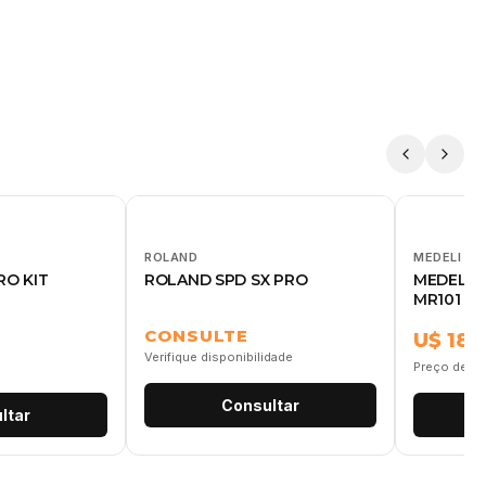
ROLAND
MEDELI
RO KIT
ROLAND SPD SX PRO
MEDELI 
MR101
CONSULTE
U$ 180
Verifique disponibilidade
Preço de re
Consultar
ltar