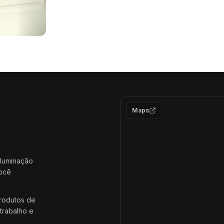
Maps
iluminação
você
rodutos de
trabalho e