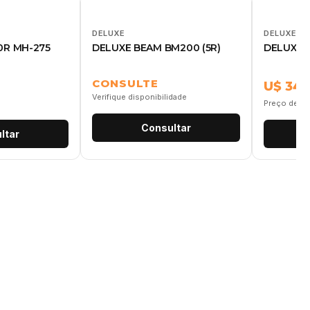
DELUXE
DELUXE
0R MH-275
DELUXE BEAM BM200 (5R)
DELUXE 
CONSULTE
U$ 345
Verifique disponibilidade
Preço de re
Consultar
ltar