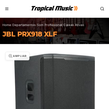
Home
/
Departamentos
/
Som Profissional
/
Caixas Ativas
JBL PRX918 XLF
AMPLIAR