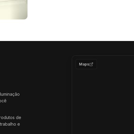
Maps
iluminação
você
rodutos de
trabalho e