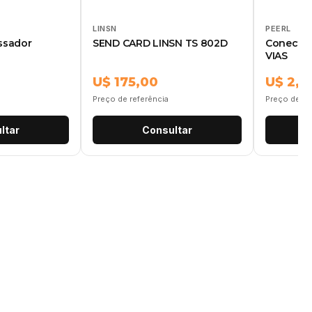
LINSN
PEERL
ssador
SEND CARD LINSN TS 802D
Conector
VIAS
U$ 175,00
U$ 2,0
Preço de referência
Preço de re
ltar
Consultar