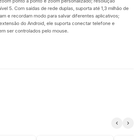
 zoom ponto a ponto e zoom personalizado; resolução
vel 5. Com saídas de rede duplas, suporta até 1,3 milhão de
lvam e recordam modo para salvar diferentes aplicativos;
 extensão do Android, ele suporta conectar telefone e
dem ser controlados pelo mouse.