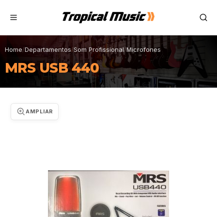
Home
/
Departamentos
/
Som Profissional
/
Microfones
MRS USB 440
AMPLIAR