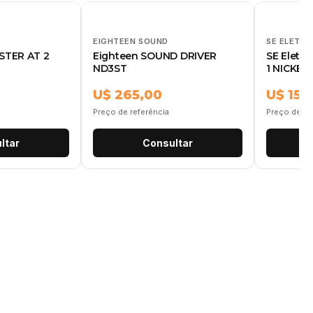
EIGHTEEN SOUND
SE ELETRO
STER AT 2
Eighteen SOUND DRIVER
SE Eletr
ND3ST
1 NICKEL
U$ 265,00
U$ 155
Preço de referência
Preço de re
ltar
Consultar