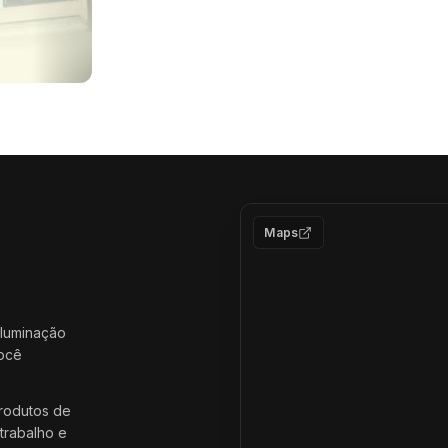
Maps
iluminação
você
rodutos de
trabalho e