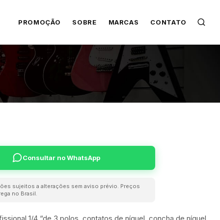
PROMOÇÃO
SOBRE
MARCAS
CONTATO
Consultar no WhatsApp
ões sujeitos a alterações sem aviso prévio. Preços
ega no Brasil.
ssional 1/4 “de 3 polos, contatos de níquel, concha de níquel