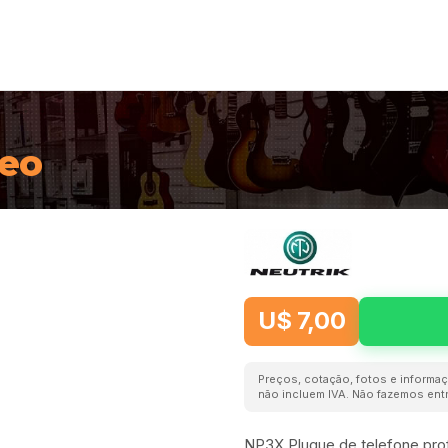
reo
U$ 7,00
Preços, cotação, fotos e informaç
não incluem IVA. Não fazemos entr
NP3X Plugue de telefone profi