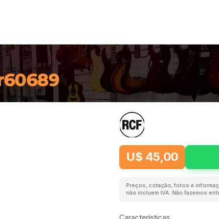
r60689
U$ 45,00
Preços, cotação, fotos e informaç
não incluem IVA. Não fazemos entr
Características