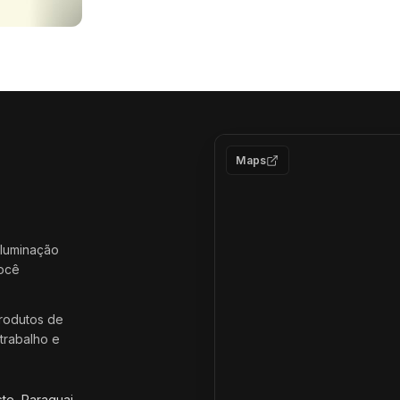
Maps
iluminação
você
rodutos de
trabalho e
ste, Paraguai