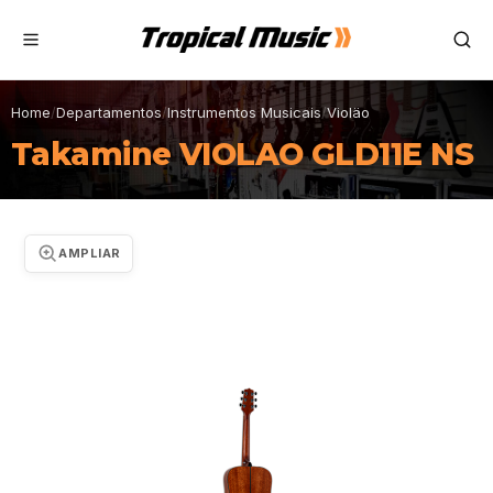
Home
/
Departamentos
/
Instrumentos Musicais
/
Violäo
Takamine VIOLAO GLD11E NS
AMPLIAR