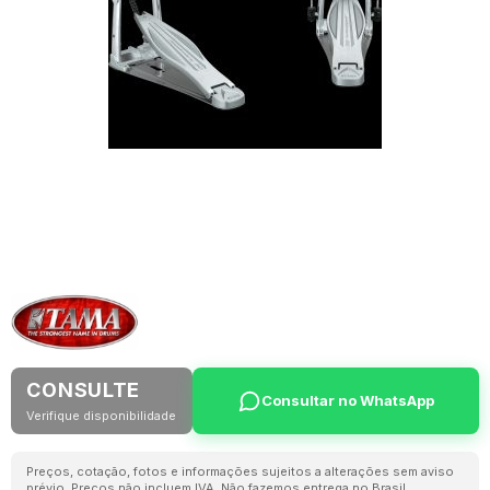
CONSULTE
Consultar no WhatsApp
Verifique disponibilidade
Preços, cotação, fotos e informações sujeitos a alterações sem aviso
prévio. Preços não incluem IVA. Não fazemos entrega no Brasil.