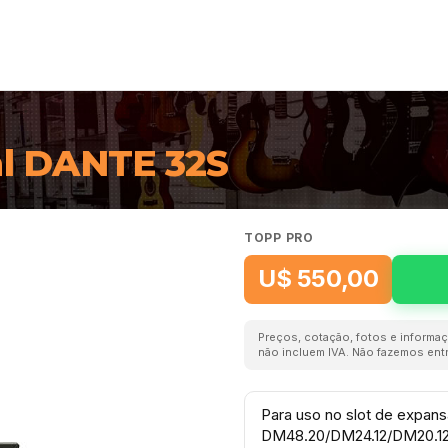
l DANTE 32S
TOPP PRO
U$ 550,00
Preços, cotação, fotos e informaç
não incluem IVA. Não fazemos entr
Para uso no slot de expans
DM48.20/DM24.12/DM20.12