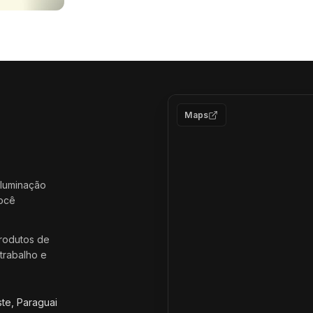
Maps
iluminação
você
rodutos de
trabalho e
ste, Paraguai