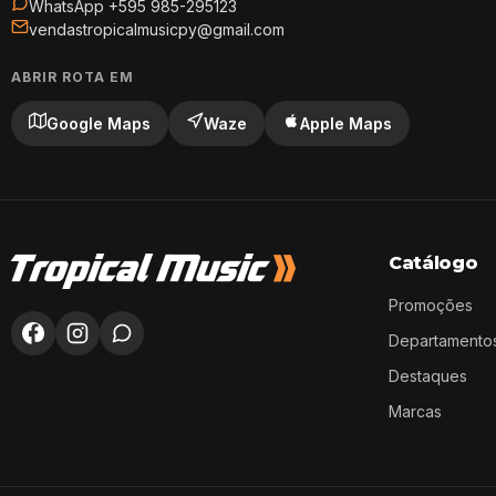
WhatsApp +595 985-295123
vendastropicalmusicpy@gmail.com
ABRIR ROTA EM
Google Maps
Waze
Apple Maps
Catálogo
Promoções
Departamento
Destaques
Marcas