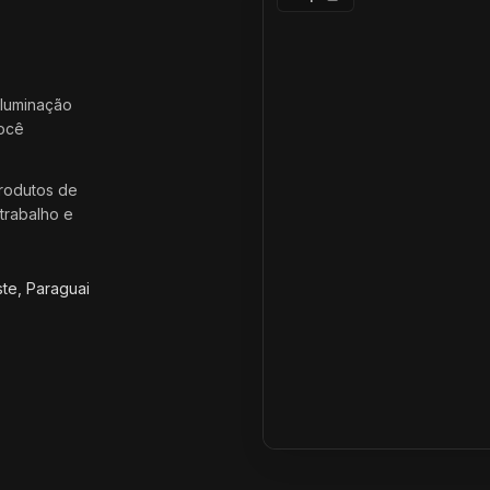
iluminação
você
rodutos de
trabalho e
ste, Paraguai