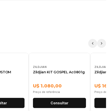
ZILDJIAN
ZILDJIAN
CUSTOM
Zildjian KIT GOSPEL Ac0801g
Zildjian 
U$ 1.080,00
U$ 165
Preço de referência
Preço de re
ltar
Consultar