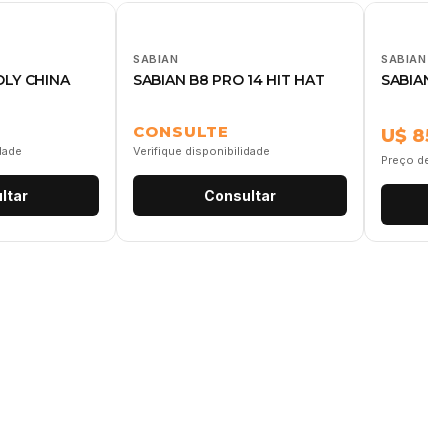
SABIAN
SABIAN
HOLY CHINA
SABIAN B8 PRO 14 HIT HAT
SABIAN S
CONSULTE
U$ 85,
idade
Verifique disponibilidade
Preço de re
ltar
Consultar