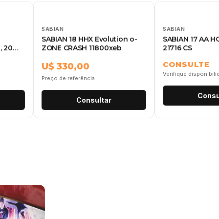
SABIAN
SABIAN
SABIAN 18 HHX Evolution o-
SABIAN 17 AA 
, 20
ZONE CRASH 11800xeb
21716 CS
CONSULTE
U$ 330,00
Verifique disponibil
Preço de referência
Consu
Consultar