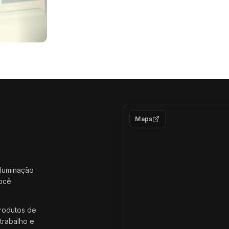
Maps
iluminação
você
rodutos de
trabalho e