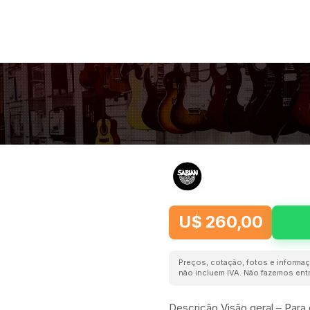
U$ 260,00
Preços, cotação, fotos e informaç
não incluem IVA. Não fazemos entr
Descrição Visão geral – Para