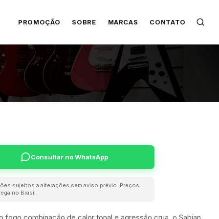
PROMOÇÃO
SOBRE
MARCAS
CONTATO
Consultar no WhatsApp
ões sujeitos a alterações sem aviso prévio. Preços
ega no Brasil.
 o fogo combinação de calor tonal e agressão crua, o Sabian