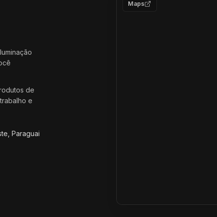
Maps
iluminação
você
rodutos de
trabalho e
ste, Paraguai