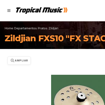
Home
/
Departamentos
/
Pratos
/
Zildjan
Zildjian FXS10 "FX STA
AMPLIAR