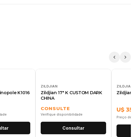
ZILDJIAN
ZILDJIAN
tinopole K1016
Zildjian 17" K CUSTOM DARK
Zildjian 
CHINA
CONSULTE
U$ 355
idade
Verifique disponibilidade
Preço de re
ltar
Consultar