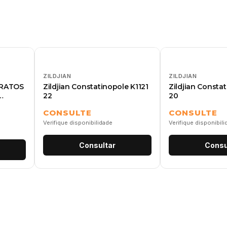
ZILDJIAN
ZILDJIAN
PRATOS
Zildjian Constatinopole K1121
Zildjian Consta
22
20
CONSULTE
CONSULTE
Verifique disponibilidade
Verifique disponibil
Consultar
Consu