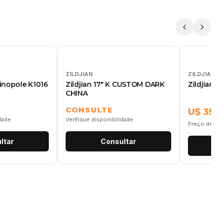
ZILDJIAN
ZILDJIAN
tinopole K1016
Zildjian 17" K CUSTOM DARK
Zildjian 
CHINA
CONSULTE
U$ 355
idade
Verifique disponibilidade
Preço de re
ltar
Consultar