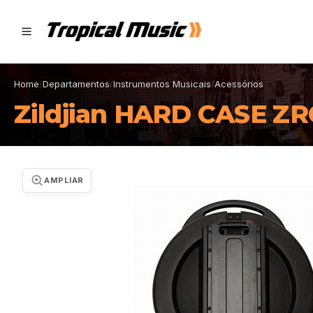
Home
/
Departamentos
/
Instrumentos Musicais
/
Acessórios
Zildjian HARD CASE Z
AMPLIAR