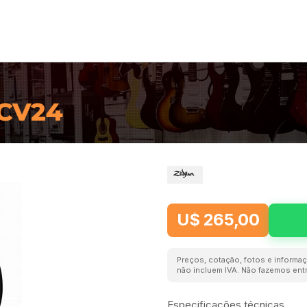
RCV24
U$ 265,00
Preços, cotação, fotos e informaç
não incluem IVA. Não fazemos entr
Especificações técnicas