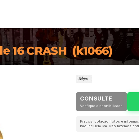
e 16 CRASH  (k1066)
CONSULTE
Verifique disponibilidade
Preços, cotação, fotos e informaç
não incluem IVA. Não fazemos entr