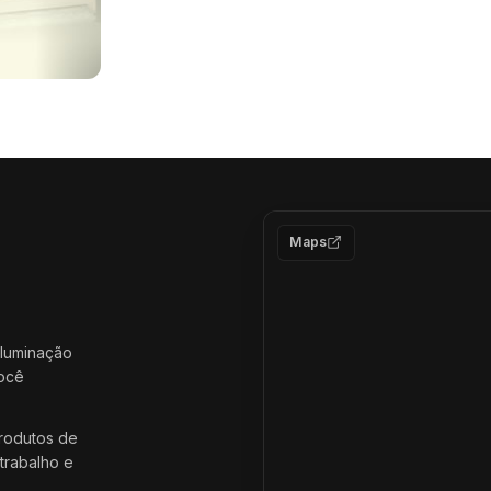
Maps
iluminação
você
rodutos de
trabalho e