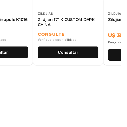
ZILDJIAN
ZILDJIAN
tinopole K1016
Zildjian 17" K CUSTOM DARK
Zildjian 
CHINA
CONSULTE
U$ 355
idade
Verifique disponibilidade
Preço de re
ltar
Consultar