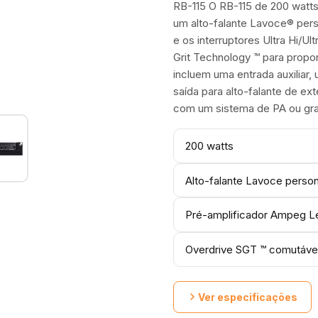
RB-115 O RB-115 de 200 watt
um alto-falante Lavoce® pers
e os interruptores Ultra Hi/U
Grit Technology ™ para propo
incluem uma entrada auxiliar,
saída para alto-falante de e
com um sistema de PA ou gra
200 watts
Alto-falante Lavoce person
Pré-amplificador Ampeg L
Overdrive SGT ™ comutável
Ver especificações