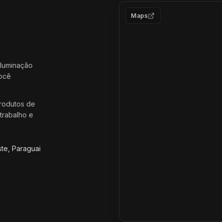
Maps
iluminação
você
rodutos de
trabalho e
ste, Paraguai