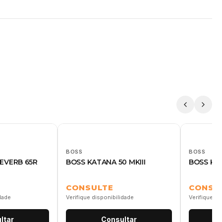
BOSS
BOSS
EVERB 65R
BOSS KATANA 50 MKIII
BOSS KAT
CONSULTE
CONSU
idade
Verifique disponibilidade
Verifique di
ltar
Consultar