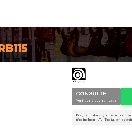
RB115
CONSULTE
Verifique disponibilidade
Preços, cotação, fotos e informaç
não incluem IVA. Não fazemos entr