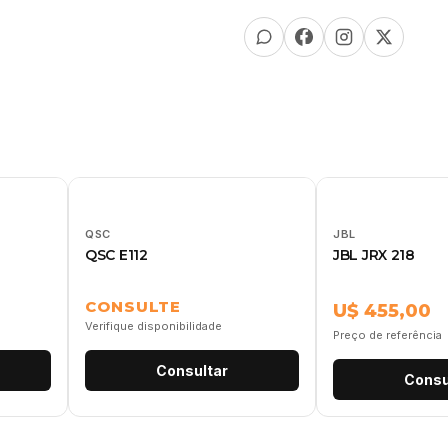
QSC
JBL
QSC E112
JBL JRX 218
CONSULTE
U$ 455,00
Verifique disponibilidade
Preço de referência
Consultar
Consu