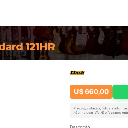
ard 121HR
U$ 660,00
Preços, cotação, fotos e informaç
não incluem IVA. Não fazemos entr
Descrição