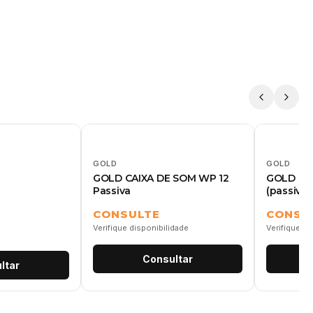
GOLD
GOLD
GOLD CAIXA DE SOM WP 12
GOLD CA
Passiva
(passiva)
CONSULTE
CONSU
Verifique disponibilidade
Verifique di
Consultar
ltar