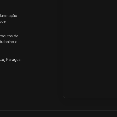
iluminação
você
rodutos de
trabalho e
ste, Paraguai