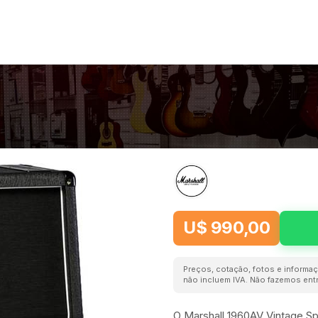
U$ 990,00
Preços, cotação, fotos e informaç
não incluem IVA. Não fazemos entr
O Marshall 1960AV Vintage S