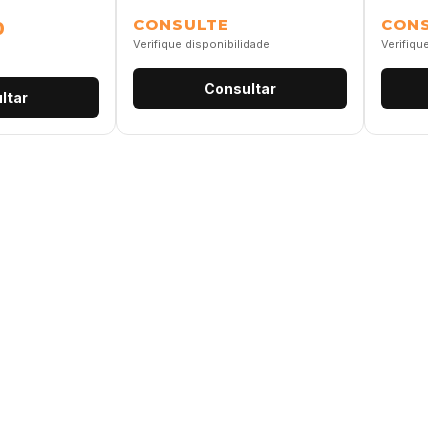
CONSULTE
CONSU
0
Verifique disponibilidade
Verifique di
Consultar
ltar