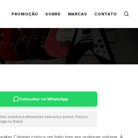
PROMOÇÃO
SOBRE
MARCAS
CONTATO
Consultar no WhatsApp
ões sujeitos a alterações sem aviso prévio. Preços
ega no Brasil.
peaker Cabinet coloca um belo tom em qualquer volume. A