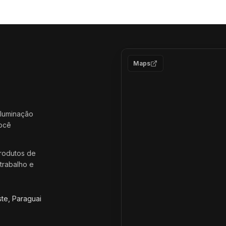
Maps
iluminação
você
rodutos de
trabalho e
ste, Paraguai