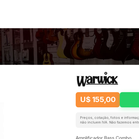
U$ 155,00
Preços, cotação, fotos e informaç
não incluem IVA. Não fazemos entr
Amplificador Bass Combo