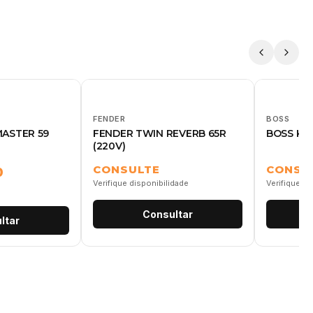
FENDER
BOSS
ASTER 59
FENDER TWIN REVERB 65R
BOSS KAT
(220V)
CONSULTE
CONSU
0
Verifique disponibilidade
Verifique di
Consultar
ltar